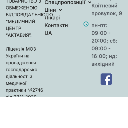
ТОВАРИСТВО З
Спецпропозиції
Квітневий
ОБМЕЖЕНОЮ
Ціни
провулок, 9
ВIДПОВIДАЛЬНIСТЮ
Лікарі
“МЕДИЧНИЙ
Контакти
пн-пт:
ЦЕНТР
UA
09:00 -
“АКТАВИЯ”.
20:00; сб:
09:00 -
Ліцензія МОЗ
України на
16:00; нд:
провадження
вихідний
господарської
діяльності з
медичної
практики №2746
від 27.11.2020.
2026 Актавія – Медичний
Політика
Угода
Центр
конфіденційності
користувача