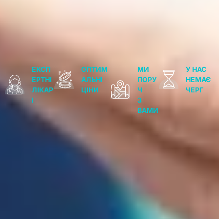
ЕКСП
ОПТИМ
МИ
У НАС
ЕРТНІ
АЛЬНІ
ПОРУ
НЕМАЄ
ЛІКАР
ЦІНИ
Ч
ЧЕРГ
І
З
ВАМИ