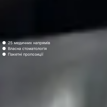
25 медичних напрямів
Власна стоматологія
Пакетні пропозиції