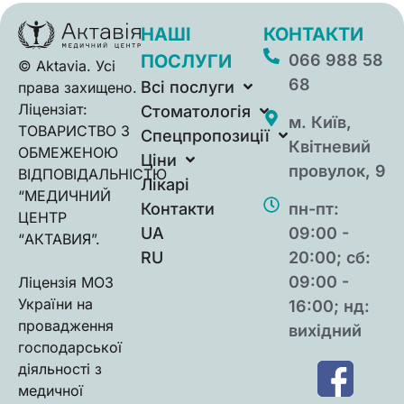
НАШІ
КОНТАКТИ
ПОСЛУГИ
066 988 58
© Aktavia. Усі
68
Всі послуги
права захищено.
Ліцензіат:
Стоматологія
м. Київ,
ТОВАРИСТВО З
Спецпропозиції
Квітневий
ОБМЕЖЕНОЮ
Ціни
провулок, 9
ВIДПОВIДАЛЬНIСТЮ
Лікарі
“МЕДИЧНИЙ
Контакти
пн-пт:
ЦЕНТР
UA
09:00 -
“АКТАВИЯ”.
RU
20:00; сб:
09:00 -
Ліцензія МОЗ
України на
16:00; нд:
провадження
вихідний
господарської
діяльності з
медичної