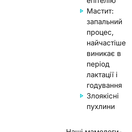
епітелію
Мастит:
запальний
процес,
найчастіше
виникає в
період
лактації і
годування
Злоякісні
пухлини
Наші мамологи-