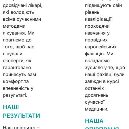
досвідчені лікарі,
підвищують свій
які володіють
рівень
всіма сучасними
кваліфікації,
методами
проходячи
лікування. Ми
навчання у
прагнемо до
провідних
того, щоб вас
європейських
лікували
фахівців. Ми
експерти, які
вкладаємо
гарантовано
зусилля у те, щоб
принесуть вам
наші фахівці були
комфорт та
завжди в курсі
впевненість у
останніх
результаті.
досягнень
сучасної
НАШІ
медицини.
РЕЗУЛЬТАТИ
НАША
Наш пріоритет –