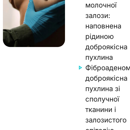
молочної
залози:
наповнена
рідиною
доброякісна
пухлина
Фіброаденом
доброякісна
пухлина зі
сполучної
тканини і
залозистого