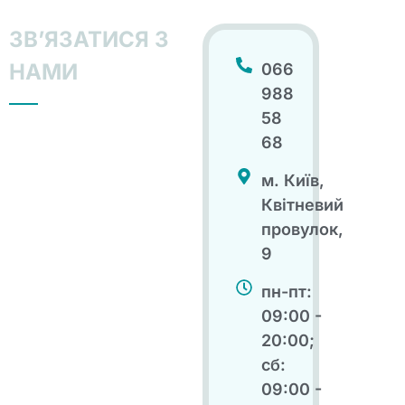
ЗВʼЯЗАТИСЯ З
НАМИ
066
988
58
68
м. Київ,
Квітневий
провулок,
9
пн-пт:
09:00 -
20:00;
сб:
09:00 -