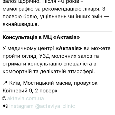
залоз щорічно. Після 40 років –
мамографію за рекомендацією лікаря. З
появою болю, ущільнень чи інших змін —
якнайшвидше.
Консультація в МЦ «Актавія»
У медичному центрі
«Актавія»
ви можете
пройти огляд, УЗД молочних залоз та
отримати консультацію спеціаліста в
комфортній та делікатній атмосфері.
📍 Київ, Мостицький масив, провулок
Квітневий 9, 2 поверх
🌐
aktavia.com.ua
📲
Instagram @actaviya_clinic