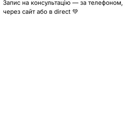
Запис на консультацію — за телефоном,
через сайт або в direct 💚
ЗАПИШІТЬСЯ
0
або
КОНСУЛЬТАЦІЯ
8
СПЕЦІАЛІСТА
НА
0
КОСУЛЬТАЦІЮ
0
9
8
8
5
8
6
8