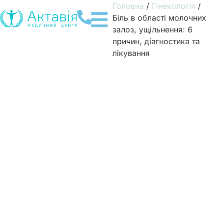
Головна
/
Гінекологія
/
Біль в області молочних
залоз, ущільнення: 6
причин, діагностика та
лікування