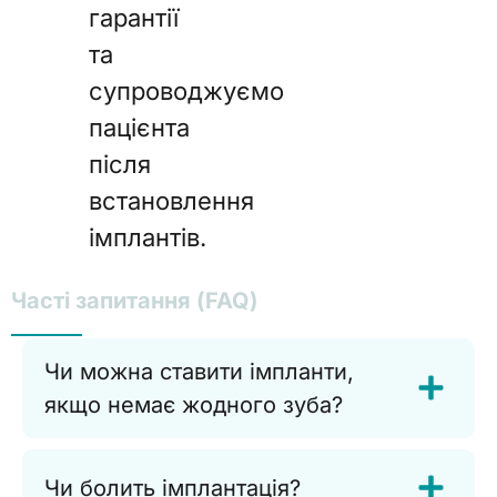
гарантії
та
супроводжуємо
пацієнта
після
встановлення
імплантів.
Часті запитання (FAQ)
Чи можна ставити імпланти,
якщо немає жодного зуба?
Чи болить імплантація?