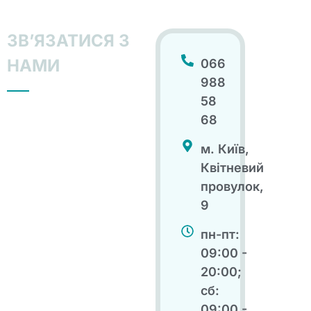
ЗВʼЯЗАТИСЯ З
НАМИ
066
988
58
68
м. Київ,
Квітневий
провулок,
9
пн-пт:
09:00 -
20:00;
сб:
09:00 -