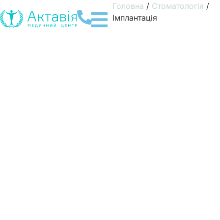
Головна
/
Стоматологія
/
Імплантація