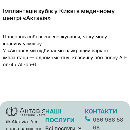
Імплантація зубів у Києві в медичному
центрі «Актавія»
Поверніть собі впевнене жування, чітку мову і
красиву усмішку.
У «Актавії» ми підбираємо найкращий варіант
імплантації — одномоментну, класичну або повну All-
on-4 / All-on-6.
НАШІ
КОНТАКТИ
ПОСЛУГИ
066 988 58
© Aktavia. Усі
68
Всі послуги
права захищено.