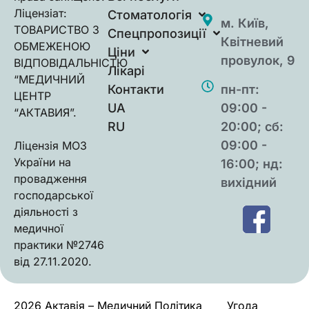
Ліцензіат:
Стоматологія
м. Київ,
ТОВАРИСТВО З
Спецпропозиції
Квітневий
ОБМЕЖЕНОЮ
Ціни
провулок, 9
ВIДПОВIДАЛЬНIСТЮ
Лікарі
“МЕДИЧНИЙ
Контакти
пн-пт:
ЦЕНТР
UA
09:00 -
“АКТАВИЯ”.
RU
20:00; сб:
09:00 -
Ліцензія МОЗ
України на
16:00; нд:
провадження
вихідний
господарської
діяльності з
медичної
практики №2746
від 27.11.2020.
2026 Актавія – Медичний
Політика
Угода