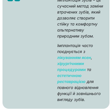
Імплантація зубів – це
сучасний метод заміни
втрачених зубів, який
дозволяє створити
стійку та комфортну
альтернативу
природним зубам.
Імплантація часто
поєднується з
лікуванням ясен
,
хірургічними
процедурами
та
естетичною
реставрацією
для
повного відновлення
функції й зовнішнього
вигляду зубів.