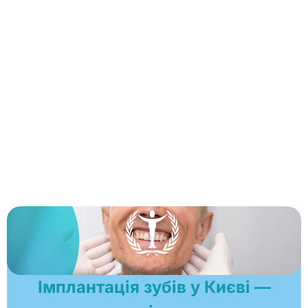
Імплантація зубів у Києві —