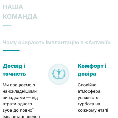
НАША
КОМАНДА
Чому обирають імплантацію в «Актавії»
Досвід і
Комфорт і
точність
довіра
Ми працюємо з
Спокійна
найскладнішими
атмосфера,
випадками — від
уважність і
втрати одного
турбота на
зуба до повної
кожному етапі
імплантації щелеп