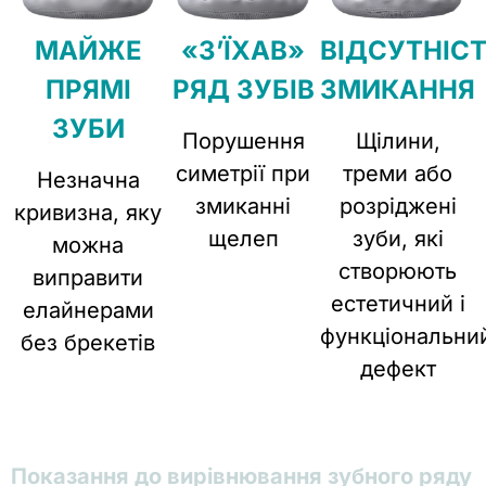
МАЙЖЕ
«З’ЇХАВ»
ВІДСУТНІС
ПРЯМІ
РЯД ЗУБІВ
ЗМИКАННЯ
ЗУБИ
Порушення
Щілини,
симетрії при
треми або
Незначна
змиканні
розріджені
кривизна, яку
щелеп
зуби, які
можна
створюють
виправити
естетичний і
елайнерами
функціональни
без брекетів
дефект
Показання до вирівнювання зубного ряду