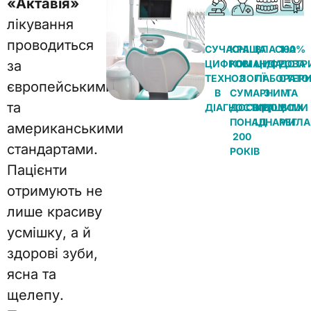
«Актавія»
лікування
проводиться
СУЧАСНІ
КРАЩА
ВЛАСНА
100%
за
ЦИФРОВІ
КОМАНДА
ЦИФРОВА
ДОТР
ТЕХНОЛОГІЇ
З
ЛАБОРАТО
СТЕР
європейськими
В
СУМАРНИМ
З
ТА
та
ДІАГНОСТИЦІ
ДОСВІДОМ
КРАЩИМИ
ВСІХ
ПОНАД
ЦІНАМИ
РЕГЛА
американськими
200
стандартами.
РОКІВ
Пацієнти
отримують не
лише красиву
усмішку, а й
здорові зуби,
ясна та
щелепу.