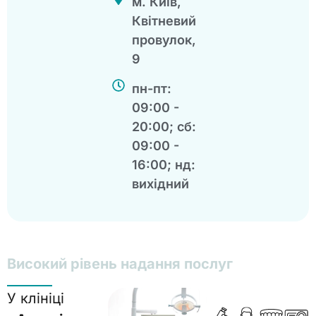
м. Київ,
Квітневий
провулок,
9
пн-пт:
09:00 -
20:00; сб:
09:00 -
16:00; нд:
вихідний
Високий рівень надання послуг
У клініці