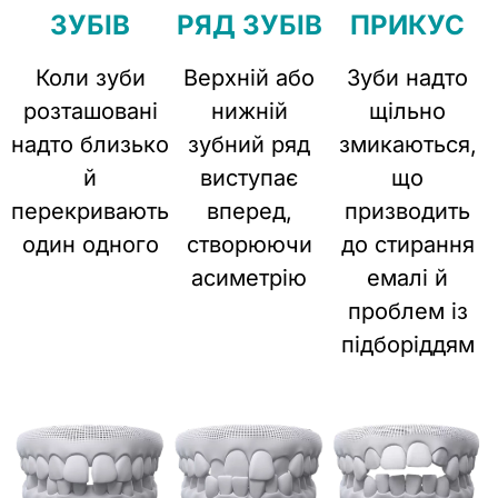
ЗУБІВ
РЯД ЗУБІВ
ПРИКУС
Коли зуби
Верхній або
Зуби надто
розташовані
нижній
щільно
надто близько
зубний ряд
змикаються,
й
виступає
що
перекривають
вперед,
призводить
один одного
створюючи
до стирання
асиметрію
емалі й
проблем із
підборіддям