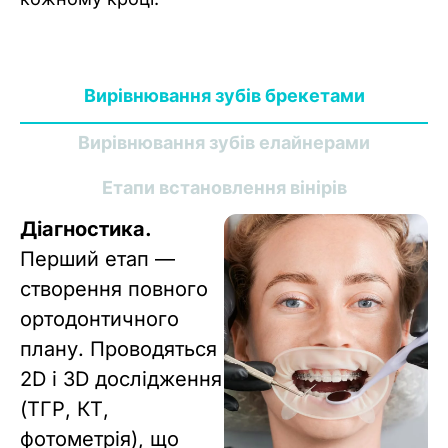
Вирівнювання зубів брекетами
Вирівнювання зубів елайнерами
Етапи встановлення вінірів
Діагностика.
Перший етап —
створення повного
ортодонтичного
плану. Проводяться
2D і 3D дослідження
(ТГР, КТ,
фотометрія), що